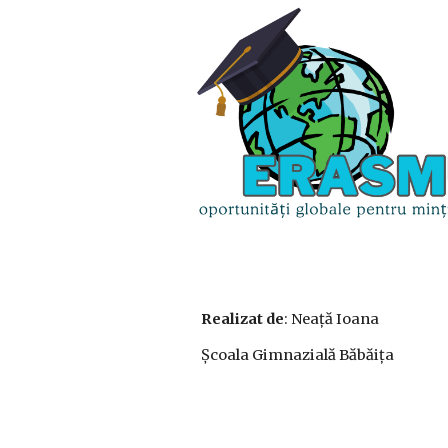
Realizat de
: Neață Ioana
Școala Gimnazială Băbăița