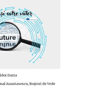
ădoi Dari
a
nal Anastasescu, Roșiori de Vede