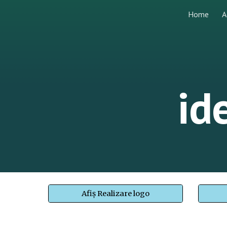
Home
A
Sk
id
Afiș Realizare logo