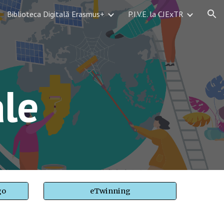
Biblioteca Digitală Erasmus+
P.I.V.E. la CJExTR
ion
ale
go
eTwinning