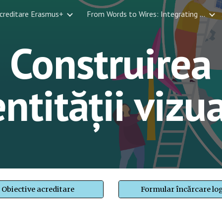
creditare Erasmus+
From Words to Wires: Integrating STEM and Language Learning for Multidiscip
ip to main content
Skip to navigat
Construirea
entității vizu
Obiective acreditare
Formular încărcare lo